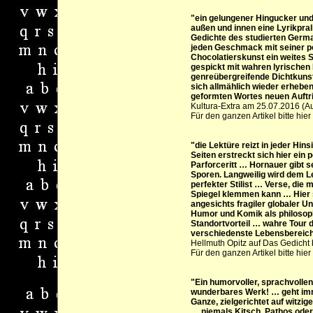
"ein gelungener Hingucker und 
außen und innen eine Lyrikpra
Gedichte des studierten German
jeden Geschmack mit seiner p
Chocolatierskunst ein weites 
gespickt mit wahren lyrischen
genreübergreifende Dichtkuns
sich allmählich wieder erhebe
geformten Wortes neuen Auftri
Kultura-Extra am 25.07.2016 (Aut
Für den ganzen Artikel bitte hier 
"die Lektüre reizt in jeder Hins
Seiten erstreckt sich hier ein 
Parforceritt … Hornauer gibt s
Sporen. Langweilig wird dem L
perfekter Stilist … Verse, die 
Spiegel klemmen kann … Hier s
angesichts fragiler globaler U
Humor und Komik als philosop
Standortvorteil … wahre Tour 
verschiedenste Lebensbereic
Hellmuth Opitz auf Das Gedicht 
Für den ganzen Artikel bitte hier 
"Ein humorvoller, sprachvollen
wunderbares Werk! … geht imm
Ganze, zielgerichtet auf witzige
… niemals Kitsch, Pathos ode