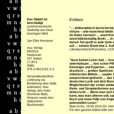
Das Objekt ist
Kritiken
beschädigt
zumeist komische
"… philosophisch bereichernd, 
Gedichte aus einer
virtuos – und manchmal bleibt
brüchigen Welt
im Halse stecken! … unverfror
unverhältnismäßig direkt … In
Jan-Eike Hornauer
barem Ton greift er jede Seite
auf … seinem Band eine 2. Au
muc Verlag
Literaturzeitschrift etcetera, 12
06/2016
Hardcover
207 Seiten
"
lässt keinen Leser kalt … kre
17,95 €
unterhaltsam … fast schon Pfli
ISBN:
Einsteiger und Experten … ein
978-3-9815181-5-3
drastisch … großes Spektrum 
stilistischen Mitteln … sauber 
Versandkostenfreie
ansprechend gedruckt … das 
Lieferung via
deutschen Lyrik seit dem Baro
Bestellung über (bitte
Möglichkeiten der schier unü
anklicken):
muc
Reim- und Strophenformen aus
Verlag,
den Autor
beherrscht … Wenn man sich 
(formlose Mail)
,
kann, was man zitieren soll, sp
Amazon
sowie den
Buch und seine Fülle von Ange
stationären
potenziellen Leser.
"
Buchhandel
Main-Echo, 19.09.2016 (Dr. Hei
Für den ganzen Artikel bitte hier 