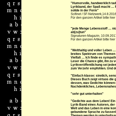
"Humorvolle, handwerklich tad
Lyrikband, der Spaß macht … F
solide in der Form"
Scifinet / SF-Netzwerk,14.8.201
Für den ganzen Artikel bitte hier 
"jede Menge Lebensstoff … nic
ab[zu]tun"
Signaturen-Magazin, 10.09.2017
Für den ganzen Artikel bitte hier 
"Welthaltig und voller Leben …
breites Spektrum von Themen i
Vielfalt … Ich finde es sympat
Leser die Chance gibt, ihn zu
Lyrikveröffentlichung sei jed
zum Verzehr empfohlen. Und d
"Einfach klasse: sinnlich, sen
Dieses Buch zeigt virtuos die 
dessen, was Gedichte können: 
Nachdenkliches, Lebensnahes
"sehr gut unterhalten"
"Gedichte aus dem Leben!
Ein
Lyrik-Band eines Autoren, der 
Welt und das Leben in eine kon
gebundene Sprache zu fassen
Themen werden in unterhaltsa