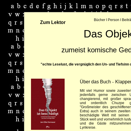
Bücher
I
Person
I
Beitr
Zum Lektor
Das Objek
zumeist komische Gedi
"echte Leselust, die vergnüglich den Un- und Tiefsinn
Über das Buch
Klappen
–
Mit viel Humor sowie zuweile
jedenfalls gerne zwischen
changierend, mit großer sprach
und ordentlich Chuzpe 
"Großmeister des geschliffenen
Extra) auch in seinem zweiten
beschädigte Welt mit seinen
Stück weit und vornehmlich lust
und die Gäste mitzunehmen
Lyrikreise.