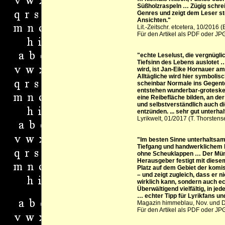
Süßholzraspeln … Zügig schreit
Genres und zeigt dem Leser st
Ansichten."
Lit.-Zeitschr. etcetera, 10/2016 
Für den Artikel als
PDF
oder
JP
"echte Leselust, die vergnügli
Tiefsinn des Lebens auslotet 
wird, ist Jan-Eike Hornauer am
Alltägliche wird hier symbolis
scheinbar Normale ins Gegente
entstehen wunderbar-groteske 
eine Reibefläche bilden, an der
und selbstverständlich auch di
entzünden. ... sehr gut unterha
Lyrikwelt, 01/2017 (T. Thorstens
"Im besten Sinne unterhaltsam
Tiefgang und handwerklichem
ohne Scheuklappen … Der Mün
Herausgeber festigt mit diese
Platz auf dem Gebiet der komi
– und zeigt zugleich, dass er 
wirklich kann, sondern auch e
Überwältigend vielfältig, in je
… echter Tipp für Lyrikfans un
Magazin himmeblau, Nov. und 
Für den Artikel als
PDF
oder
JP