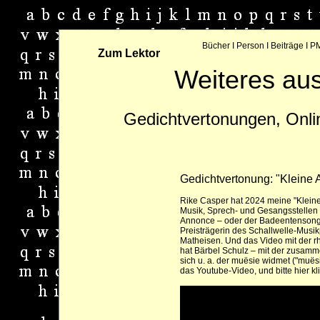
Bücher
I
Person
I
Beiträge
I
PM
Zum Lektor
Weiteres aus
Gedichtvertonungen, Onli
Gedichtvertonung: "Kleine
Rike Casper
hat 2024 meine "Kleine 
Musik, Sprech- und Gesangsstellen s
Annonce – oder der Badeentensong" 
Preisträgerin des Schallwelle-Musik
Matheisen. Und das Video mit der r
hat Bärbel Schulz – mit der zusamm
sich u. a. der muësie widmet ("muësi
das Youtube-Video
, und
bitte hier 