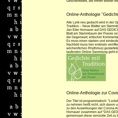
Geschenkidee, die immer wieder wir
Online-Anthologie
"Gedichte
Alte Lyrik neu gedacht wird in de
Tradition – Neue Blätter am Stamm
Jan-Eike Hornauer auf DAS GEDICHT
Blatt am Stammbaum der Poesie sich
die Gegenwart, kritischer Kommentar 
Es muss einen starken und eindeut
Nachbild muss hier erstmals veröffen
wöchenltichen Rhythmus) gestarteten
laufenden Online-Sammlung geht es
Online-Anthologie zur Covi
Der Titel ist programmatisch: "
Lockd
zu nehmen heißt nicht, sich davon u
zu den Auswirkungen der Corona-Kri
Hornauer zusammen auf "
DAS GEDI
gemeinsam diese verrückte Zeit zu 