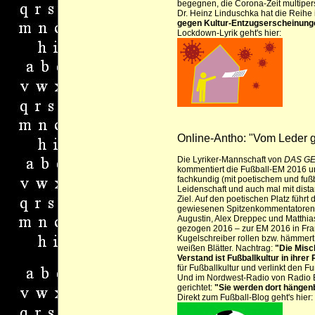
begegnen, die Corona-Zeit multipers
Dr. Heinz Linduschka hat die Reihe 
gegen Kultur-Entzugserscheinung
Lockdown-Lyrik geht's hier:
Online-Antho: "Vom Leder 
Die Lyriker-Mannschaft von
DAS GE
kommentiert die Fußball-EM 2016 un
fachkundig (mit poetischem und fußba
Leidenschaft und auch mal mit distan
Ziel. Auf den poetischen Platz führt
gewiesenen Spitzenkommentatoren
Augustin
,
Alex Dreppec
und
Matthia
gezogen 2016 – zur EM 2016 in Fra
Kugelschreiber rollen bzw. hämmert 
weißen Blätter. Nachtrag:
"Die Misc
Verstand ist Fußballkultur in ihrer
für Fußballkultur und verlinkt den Fu
Und im Nordwest-Radio von Radio B
gerichtet:
"Sie werden dort hängenb
Direkt zum Fußball-Blog geht's hier: