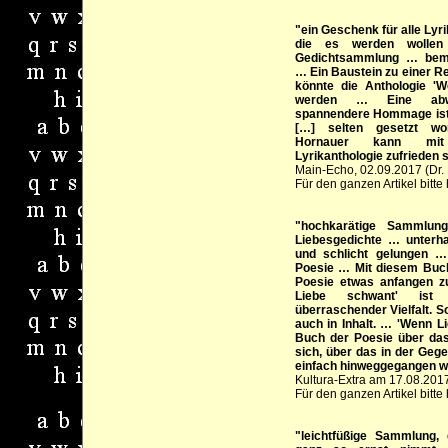
"ein Geschenk für alle Lyri
die es werden wollen 
Gedichtsammlung … bem
… Ein Baustein zu einer R
könnte die Anthologie '
werden … Eine abwec
spannendere Hommage ist 
[…] selten gesetzt wor
Hornauer kann mit
Lyrikanthologie zufrieden s
Main-Echo, 02.09.2017 (Dr.
Für den ganzen Artikel bitte 
"hochkarätige Sammlun
Liebesgedichte … unterhal
und schlicht gelungen …
Poesie … Mit diesem Buch
Poesie etwas anfangen 
Liebe schwant' ist 
überraschender Vielfalt. S
auch in Inhalt. … 'Wenn Li
Buch der Poesie über da
sich, über das in der Gege
einfach hinweggegangen w
Kultura-Extra am 17.08.201
Für den ganzen Artikel bitte 
"leichtfüßige Sammlung, 