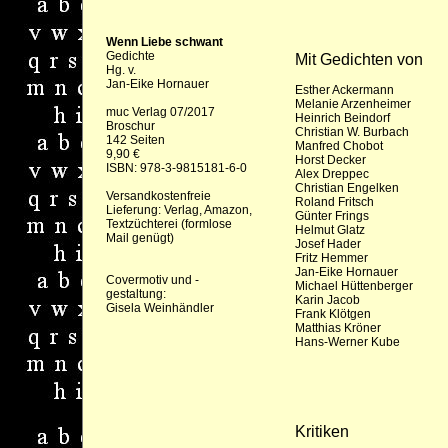
Wenn Liebe schwant
Gedichte
Mit Gedichten von
Hg. v.
Jan-Eike Hornauer
Esther Ackermann
Melanie Arzenheimer
muc Verlag 07/2017
Heinrich Beindorf
Broschur
Christian W. Burbach
142 Seiten
Manfred Chobot
9,90 €
Horst Decker
ISBN: 978-3-9815181-6-0
Alex Dreppec
Christian Engelken
Versandkostenfreie
Roland Fritsch
Lieferung:
Verlag
,
Amazon
,
Günter Frings
Textzüchterei (formlose
Helmut Glatz
Mail genügt)
Josef Hader
Fritz Hemmer
Jan-Eike Hornauer
Covermotiv und -
Michael Hüttenberger
gestaltung:
Karin Jacob
Gisela Weinhändler
Frank Klötgen
Matthias Kröner
Hans-Werner Kube
Kritiken