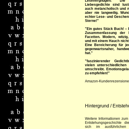
Lesevergnügen: Die 
Liebesgedichte sind lusti
auch melancholisch und no
aber nie langweilig. Wu
echter Lese- und Geschenk
Sterne!"
"Ein gutes Stück Buch! – 
Zusammenfassung der L
Facetten. Modern, witzig
und mit einem Hauch nicht 
Eine Bereicherung für j
gegenwartsnaher, handwe
hat."
"faszinierender Gedich
vielen unterschiedlichen
umschreibt. Emotionsgel
zu empfehlen!"
Amazon-Kundenrezensione
Hintergrund / Entste
Weitere Informationen zum
Entstehungsgeschichte d
sich im ausführlichen