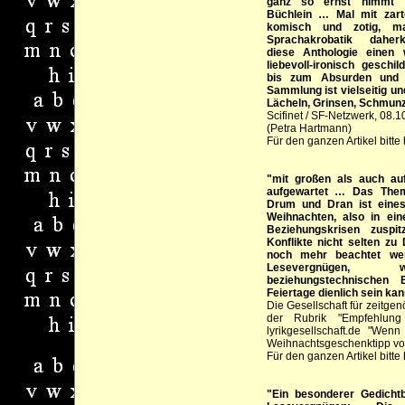
ganz so ernst nimmt …
Büchlein … Mal mit zart
komisch und zotig, mal
Sprachakrobatik daher
diese Anthologie einen
liebevoll-ironisch geschi
bis zum Absurden und W
Sammlung ist vielseitig u
Lächeln, Grinsen, Schmunz
Scifinet / SF-Netzwerk, 08.
(Petra Hartmann)
Für den ganzen Artikel bitte 
"mit großen als auch a
aufgewartet … Das Them
Drum und Dran ist eines
Weihnachten, also in eine
Beziehungskrisen zuspi
Konflikte nicht selten zu
noch mehr beachtet wer
Lesevergnügen,
beziehungstechnischen 
Feiertage dienlich sein ka
Die Gesellschaft für zeitgenö
der Rubrik "Empfehlun
lyrikgesellschaft.de "Wen
Weihnachtsgeschenktipp vor
Für den ganzen Artikel bitte 
"Ein besonderer Gedich