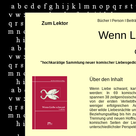
Bücher
I
Person
I
Beitr
Zum Lektor
Wenn L
"hochkarätige Sammlung neuer komischer Liebesgedich
Über den Inhalt
Wenn Liebe schwant, kan
werden: In 69 komische
spannen 38 zeitgenössische
von der ersten Verliebt
weniger erfolgreichen A
über wilde Liebesnächte u
Beziehungsalltag bis hin 
Trennung und neuen Hoffnu
komischen Seiten der Li
unterschiedlichster Perspekt