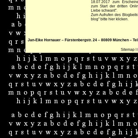
18.07.2017 zum Erschei
zum Start der dritten Onli
Liebe schwant".
Zum Aufrufen des Blogbeitr
blog" bitte hier klicken.
Jan-Eike Hornauer – Fürstenbergstr. 24 – 80809 München – Tel.:
Sitemap
I