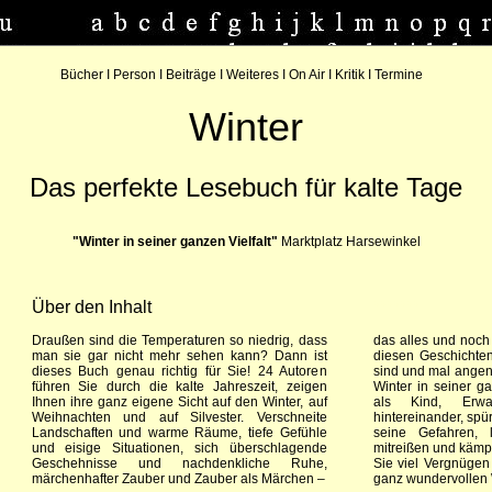
Bücher
I
Person
I
Beiträge
I
Weiteres
I
On Air
I
Kritik
I
Termine
Winter
Das perfekte Lesebuch für kalte Tage
"Winter in seiner ganzen Vielfalt"
Marktplatz Harsewinkel
Über den Inhalt
*******
Draußen sind die Temperaturen so niedrig, dass
das alles und noch 
man sie gar nicht mehr sehen kann? Dann ist
diesen Geschichten
dieses Buch genau richtig für Sie! 24 Autoren
sind und mal angen
führen Sie durch die kalte Jahreszeit, zeigen
Winter in seiner ga
Ihnen ihre ganz eigene Sicht auf den Winter, auf
als Kind, Erwac
Weihnachten und auf Silvester. Verschneite
hintereinander, spü
Landschaften und warme Räume, tiefe Gefühle
seine Gefahren,
und eisige Situationen, sich überschlagende
mitreißen und kämp
Geschehnisse und nachdenkliche Ruhe,
Sie viel Vergnüge
märchenhafter Zauber und Zauber als Märchen –
ganz wundervollen 