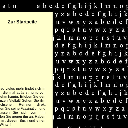
Zur Startseite
so vieles mehr findet sich in
, die mal äußerst humorvoll
ehm traurig. Erleben Sie den
nzen Vielfalt! Sehen Sie ihn
hsener, Rentner direkt
ren Sie seine Faszination und
 lassen Sie sich von ihm
fen Sie gegen ihn an. Haben
n mit diesem Buch und einen
Winter!