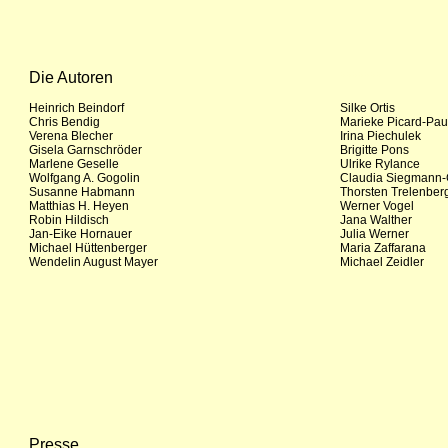
Die Autoren
*******
Heinrich Beindorf
Silke Ortis
Chris Bendig
Marieke Picard-Paul
Verena Blecher
Irina Piechulek
Gisela Garnschröder
Brigitte Pons
Marlene Geselle
Ulrike Rylance
Wolfgang A. Gogolin
Claudia Siegmann-
Susanne Habmann
Thorsten Trelenber
Matthias H. Heyen
Werner Vogel
Robin Hildisch
Jana Walther
Jan-Eike Hornauer
Julia Werner
Michael Hüttenberger
Maria Zaffarana
Wendelin August Mayer
Michael Zeidler
Presse