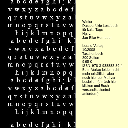
Winter
Das perfekte Lesebuch
für kalte Tage
Hg. v.
Jan-Eike Hornauer
Lerato-Verlag
10/2008
Taschenbuch
200 Seiten
9,95 €
ISBN:
978-3-938882-89-4
Beim Verlag leider nicht
mehr erhältlich, aber
noch
hier per Mail zu
bestellen (einfach hier
klicken und Buch
versandkostenfrei
anfordern)