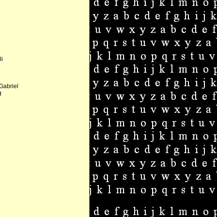
i
Gabriel
g