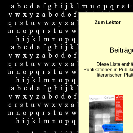
Zum Lektor
Beiträg
Diese Liste enthä
Publikationen in Publi
literarischen Pla