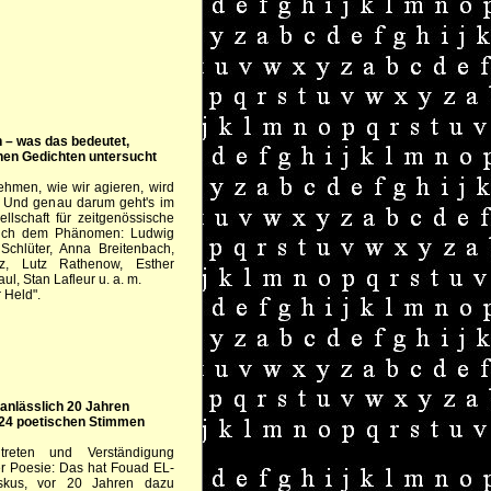
n – was das bedeutet,
chen Gedichten untersucht
ehmen, wie wir agieren, wird
t. Und genau darum geht's im
lschaft für zeitgenössische
 sich dem Phänomen: Ludwig
 Schlüter, Anna Breitenbach,
z, Lutz Rathenow, Esther
l, Stan Lafleur u. a. m.
 Held".
anlässlich 20 Jahren
 24 poetischen Stimmen
treten und Verständigung
r Poesie: Das hat Fouad EL-
kus, vor 20 Jahren dazu