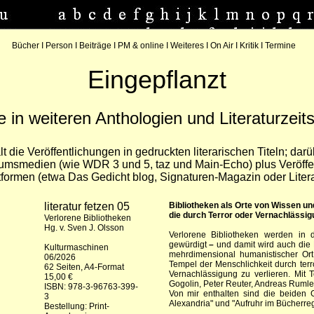
Bücher
I
Person
I
Beiträge
I
PM & online
I
Weiteres
I
On Air
I
Kritik
I
Termine
Eingepflanzt
e in weiteren Anthologien und Literaturzeits
lt die Veröffentlichungen in gedruckten literarischen Titeln; darü
kumsmedien (wie WDR 3 und 5, taz und Main-Echo) plus Veröffe
ttformen (etwa Das Gedicht blog, Signaturen-Magazin oder Liter
literatur fetzen 05
Bibliotheken als Orte von Wissen u
die durch Terror oder Vernachlässi
Verlorene Bibliotheken
Hg. v. Sven J. Olsson
Verlorene Bibliotheken werden in di
gewürdigt
–
und damit wird auch die B
Kulturmaschinen
mehrdimensional humanistischer Ort
06/2026
Tempel der Menschlichkeit durch terro
62 Seiten, A4-Format
Vernachlässigung zu verlieren. Mit T
15,00 €
Gogolin, Peter Reuter, Andreas Rumler
ISBN: 978-3-96763-399-
Von mir enthalten sind die beiden G
3
Alexandria" und "Aufruhr im Bücherreg
Bestellung:
Print-