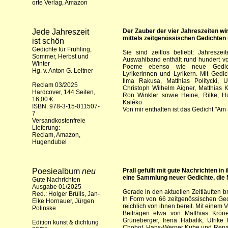
orte Verlag
,
Amazon
Jede Jahreszeit
Der Zauber der vier Jahreszeiten wi
mittels zeitgenössischen Gedichten
ist schön
Gedichte für Frühling,
Sie sind zeitlos beliebt: Jahreszei
Sommer, Herbst und
Auswahlband enthält rund hundert vo
Winter
Poeme ebenso wie neue Gedich
Hg. v. Anton G. Leitner
Lyrikerinnen und Lyrikern. Mit Gedic
Ilma Rakusa, Matthias Politycki, 
Reclam 03/2025
Christoph Wilhelm Aigner, Matthias 
Hardcover, 144 Seiten,
Ron Winkler sowie Heine, Rilke, Hu
16,00 €
Kaléko.
ISBN: 978-3-15-011507-
Von mir enthalten ist das Gedicht "Am 
7
Versandkostenfreie
Lieferung:
Reclam
,
Amazon
,
Hugendubel
Poesiealbum
neu
Prall gefüllt mit gute Nachrichten in
eine Sammlung neuer Gedichte, die
Gute Nachrichten
Ausgabe 01/2025
Gerade in den aktuellen Zeitläuften 
Red.: Holger Brülls, Jan-
In Form von 66 zeitgenössischen Ged
Eike Hornauer, Jürgen
reichlich von ihnen bereit. Mit einem
Polinske
Beiträgen etwa von Matthias Krön
Grüneberger, Irena Habalik, Ulrike
Edition kunst & dichtung
Chobot, Hans-Werner Kube und Renat