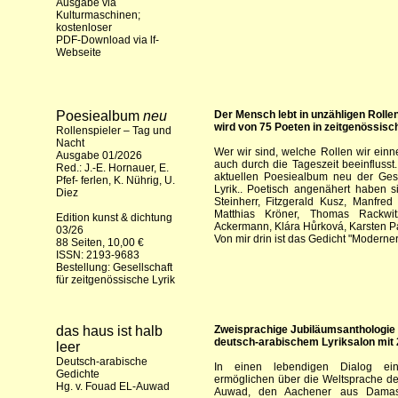
Ausgabe via
Kulturmaschinen
;
kostenloser
PDF-Download via lf-
Webseite
Poesiealbum
neu
Der Mensch lebt in unzähligen Rolle
wird von 75 Poeten in zeitgenössis
Rollenspieler – Tag und
Nacht
Wer wir sind, welche Rollen wir einn
Ausgabe 01/2026
auch durch die Tageszeit beeinfluss
Red.: J.-E. Hornauer, E.
aktuellen Poesiealbum neu der Gesel
Pfef- ferlen, K. Nührig, U.
Lyrik.. Poetisch angenähert haben
Diez
Steinherr, Fitzgerald Kusz, Manfred
Matthias Kröner, Thomas Rackwit
Edition kunst & dichtung
Ackermann, Klára Hůrková, Karsten Pau
03/26
Von mir drin ist das Gedicht "Moderner
88 Seiten, 10,00 €
ISSN: 2193-9683
Bestellung:
Gesellschaft
für zeitgenössische Lyrik
das haus ist halb
Zweisprachige Jubiläumsanthologie 
deutsch-arabischem Lyriksalon mit
leer
Deutsch-arabische
In einen lebendigen Dialog ein
Gedichte
ermöglichen über die Weltsprache de
Hg. v. Fouad EL-Auwad
Auwad, den Aachener aus Damas