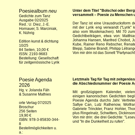
Poesiealbum
neu
Unter dem Titel "Bolschoi oder Ber
versammelt – Poesie zu Menschen 
Gedichte zum Tanz
Ausgabe 02/2025
Der Tanz ist eine Urausdrucksform 
Red.: U. Diez, J.-E.
mit der Lyrik eng verwandt ("Lyrik" 
Hornauer, S. Marciniak,
also vom Musikmachen). Mit 70 zumeu
K. Nührig
Gedichtbeiträgen, etwa von: Matthi
Johanna Hansen, Manfred Chobot, Ju
Edition kunst & dichtung
Kube, Rainer Reno Rebscher, Renate
10/25
Blepp, Sabine Brandl, Philipp Létrange
84 Seiten, 10,00 €
Von mir drin ist das Sonett "Partynacht
ISSN: 2193-9683
Bestellung:
Gesellschaft
für zeitgenössische Lyrik
Poesie Agenda
Letztmals Tag für Tag mit zeitgenöss
die Abschiedsnummer der Poesie A
2026
Hg. v. Jolanda Fäh
Mit großzügigem Kalender, viele
& Susanne Mathies
einigen kanonischen Gedichten begle
Poesie Agenda durchs Jahr. Vertreten
orte Verlag 07/2025
Safiye Can, Lutz Rathenow, Wolfra
Broschur
Gabriele Trinckler, Franz Hohler, T
256 Seiten
plus Ringelnatz, Schwitters, Dickinso
19,90 €
Von mir drin: die drei Gedichte: "Lesev
ISBN: 978-3-85830-344-
und "In die Dunkelheit zu rufen".
8
Bestellmöglichkeiten u.
a.: