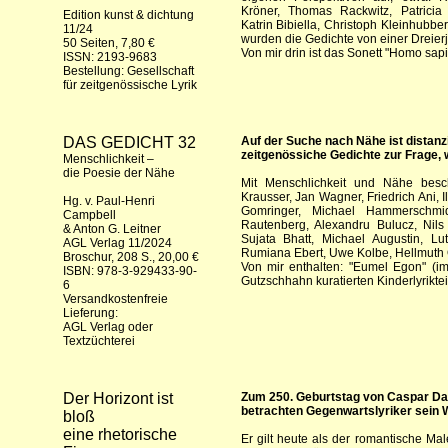
Kröner, Thomas Rackwitz, Patricia 
Edition kunst & dichtung
Katrin Bibiella, Christoph Kleinhubbe
11/24
wurden die Gedichte von einer Dreierj
50 Seiten, 7,80 €
Von mir drin ist das Sonett "Homo sapi
ISSN: 2193-9683
Bestellung:
Gesellschaft
für zeitgenössische Lyrik
DAS GEDICHT 32
Auf der Suche nach Nähe ist distanzi
zeitgenössiche Gedichte zur Frage, 
Menschlichkeit –
die Poesie der Nähe
Mit Menschlichkeit und Nähe besch
Krausser, Jan Wagner, Friedrich Ani,
Hg. v. Paul-Henri
Gomringer, Michael Hammerschmid,
Campbell
Rautenberg, Alexandru Bulucz, Nils
& Anton G. Leitner
Sujata Bhatt, Michael Augustin, Lu
AGL Verlag 11/2024
Rumiana Ebert, Uwe Kolbe, Hellmuth O
Broschur, 208 S., 20,00 €
Von mir enthalten: "Eumel Egon" (i
ISBN: 978-3-929433-90-
Gutzschhahn kuratierten Kinderlyrikteil
6
Versandkostenfreie
Lieferung:
AGL Verlag
oder
Textzüchterei
Der Horizont ist
Zum 250. Geburtstag von Caspar Dav
betrachten Gegenwartslyriker sein 
bloß
eine rhetorische
Er gilt heute als der romantische Ma