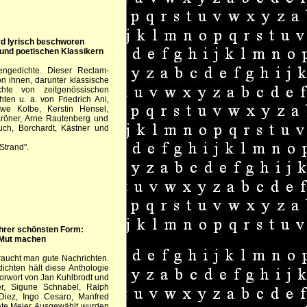
rd lyrisch beschworen
 und poetischen Klassikern
tengedichte. Dieser Reclam-
n ihnen, darunter klassische
te von zeitgenössischen
hten u. a. von Friedrich Ani,
Uwe Kolbe, Kerstin Hensel,
Kröner, Arne Rautenberg und
ch, Borchardt, Kästner und
Strand".
 ihrer schönsten Form:
 Mut machen
braucht man gute Nachrichten.
ichten hält diese Anthologie
 Vorwort von Jan Kuhlbrodt und
er, Sigune Schnabel, Ralph
 Diez, Ingo Cesaro, Manfred
e Meier. Ausgewählt wurden