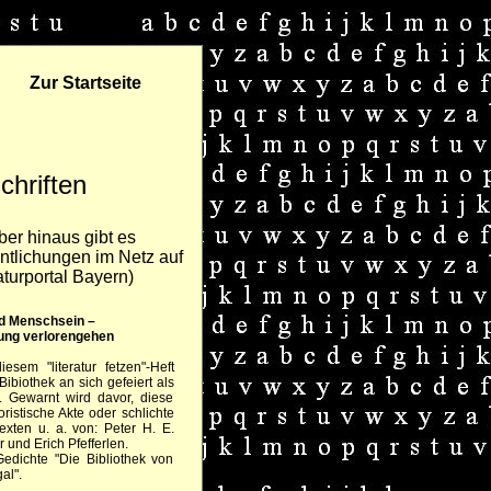
Zur Startseite
chriften
ber hinaus gibt es
ntlichungen im Netz auf
aturportal Bayern)
nd Menschsein –
gung verlorengehen
esem "literatur fetzen"-Heft
ibiothek an sich gefeiert als
. Gewarnt wird davor, diese
ristische Akte oder schlichte
exten u. a. von: Peter H. E.
 und Erich Pfefferlen.
edichte "Die Bibliothek von
al".