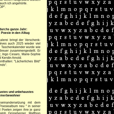
 auch ich angehörte.
 OP".
 durchs ganze Jahr:
Poesie in den Alltag
alerei bringt der Verschenk-
èves auch 2025 wieder viel
ige Taschenkalender wurde wie
reuer zusammengestellt. Er
lz, Ingo Cesaro, Marie-Sophie
 Kerstin Arnold.
nthalten: "Lächerliches Bild"
nds".
austes und unbehaustes
ümmerbewohner
useinandersetzung mit dem
Poesiealbum neu " in seiner
 Poeten zeigen ihre je ganz
alph Grüneberger, Matthias