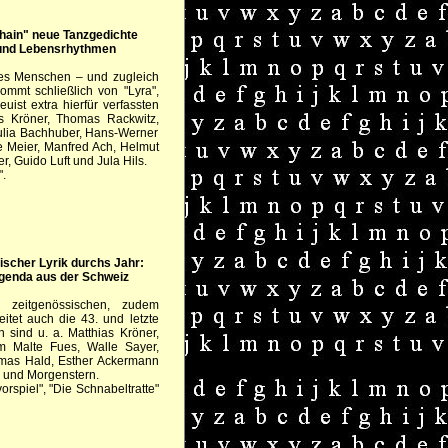
ghain" neue Tanzgedichte
und Lebensrhythmen
des Menschen – und zugleich
kommt schließlich von "Lyra",
ist extra hierfür verfassten
as Kröner, Thomas Rackwitz,
lia Bachhuber, Hans-Werner
 Meier, Manfred Ach, Helmut
r, Guido Luft und Jula Hils.
".
ischer Lyrik durchs Jahr:
genda aus der Schweiz
n zeitgenössischen, zudem
itet auch die 43. und letzte
 sind u. a. Matthias Kröner,
m Malte Fues, Walle Sayer,
homas Hald, Esther Ackermann
n und Morgenstern.
orspiel", "Die Schnabeltratte"