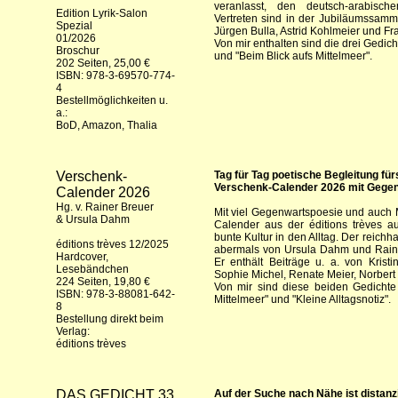
veranlasst, den deutsch-arabisch
Edition Lyrik-Salon
Vertreten sind in der Jubiläumssamml
Spezial
Jürgen Bulla, Astrid Kohlmeier und Fr
01/2026
Von mir enthalten sind die drei Gedicht
Broschur
und "Beim Blick aufs Mittelmeer".
202 Seiten, 25,00 €
ISBN: 978-3-69570-774-
4
Bestellmöglichkeiten u.
a.:
BoD
,
Amazon
,
Thalia
Verschenk-
Tag für Tag poetische Begleitung für
Verschenk-Calender 2026 mit Gegenw
Calender 2026
Hg. v. Rainer Breuer
Mit viel Gegenwartspoesie und auch M
& Ursula Dahm
Calender aus der éditions trèves a
bunte Kultur in den Alltag. Der reich
éditions trèves 12/2025
abermals von Ursula Dahm und Raine
Hardcover,
Er enthält Beiträge u. a. von Krist
Lesebändchen
Sophie Michel, Renate Meier, Norbert 
224 Seiten, 19,80 €
Von mir sind diese beiden Gedicht
ISBN: 978-3-88081-642-
Mittelmeer" und "Kleine Alltagsnotiz".
8
Bestellung direkt beim
Verlag:
éditions trèves
DAS GEDICHT 33
Auf der Suche nach Nähe ist distanzi