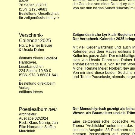
03/25
die Gedichte von einer Dreierjury, der
76 Seiten, 8,70 €
Von mir drin ist das Sonett "Nachts im
ISSN: 2193-9683
Bestellung:
Gesellschaft
für zeitgenössische Lyrik
Verschenk-
Zeitgenössische Lyrik als Begleiter
Der Verschenk-Kalender 2025 bringt 
Calender 2025
Hg. v. Rainer Breuer
Mit viel Gegenwartslyrik und auch M
& Ursula Dahm
Kalender aus dem Hause éditions tr
Kultur ins ganze Jahr. Der reichhalt
éditions trèves 12/2024
stets von Ursula Dahm und Rainer B
Hardcover,
enthält Beiträge u. a. von Kristin Wo
Lesebändchen
Michel, Renate Meier, Norbert Ney und
224 Seiten, 19,80 €
Von mir sind diese beiden Gedichte e
ISBN: 978-3-88081-641-
und "Keine Pausetaste, niemals, nirge
1
Bestellung direkt beim
Verlag:
éditions trèves
Poesiealbum
neu
Der Mensch lyrisch gezeigt als beh
Wesen, als Baumeister und als Tr
Architektur
Ausgabe 02/2024
Eine zeitgenössische poetische A
Red.: Klaus Nührig, Jan-
Thema "Architektur" unternimmt das 
Eike Hornauer, Steffen
aktuellen Ausgabe. 38 Poetinnen und
Marciniak
eigenen Perspektiven auf, etwa: R