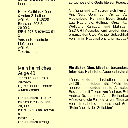
zeitgenössiche Gedichte zur Frage, 
jung und alt
Mit "jung und alt" setzen sich lyrisc
Hg. v. Matthias Kröner
Ani, Nora Gomringer, Michael Au
& Anton G. Leitner
Rautenberg, Rumiana Ebert, Sujata 
AGL Verlag 11/2025
Lutz Rathenow, Hellmuth Opitz, Kars
Broschur, 208 S.,
Wolfgang Ramadan und Mathias 
20,00 €
GEDICHT-Ausgabe wird wieder durch 
ISBN: 978-3-929433-91-
ergänzt, den Uwe-Michael Gutzschhah
3
Von mir im Hauptteil enthalten ist das 
Versandkostenfreie
Lieferung:
AGL Verlag
oder
Textzüchterei
Mein heimliches
Ein dickes Ding: Mit einer besonde
feiert das Heimliche Auge sein vier
Auge 40
Jahrbuch der Erotik
Längst ist sie eine Institution – und 
2025/26
vielfältig geblieben: die "Mein h
Hg. v. Claudia Gehrke
neueste, besonders pralle Ausgabe
& Mira Weber
Bestehen, mit Texten von Andreas Rei
Andrea Schuemmer, Anna Breitenbac
konkursbuch 11/2025
Hůrková sowie Fotos u. a. von Thomas
Broschur, 512 Seiten,
Von mir dabei sind diese zwei Ged
20,00 €
"Beim Anblick der Geliebten".
ISBN: 978-3-88769-540-
8
Bestellung:
konkursbuch Verlag