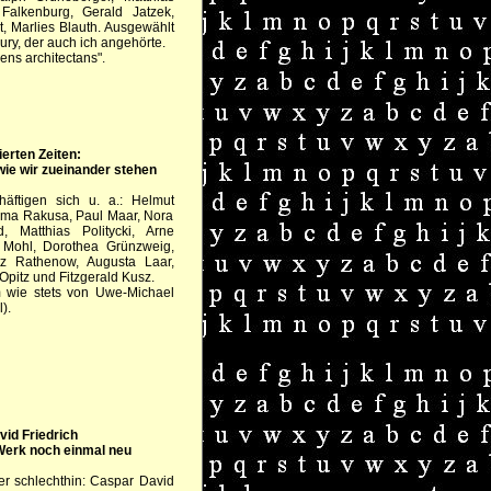
Falkenburg, Gerald Jatzek,
rt, Marlies Blauth. Ausgewählt
ury, der auch ich angehörte.
ens architectans".
erten Zeiten:
wie wir zueinander stehen
äftigen sich u. a.: Helmut
 Ilma Rakusa, Paul Maar, Nora
 Matthias Politycki, Arne
 Mohl, Dorothea Grünzweig,
tz Rathenow, Augusta Laar,
pitz und Fitzgerald Kusz.
m wie stets von Uwe-Michael
).
id Friedrich
Werk noch einmal neu
ler schlechthin: Caspar David