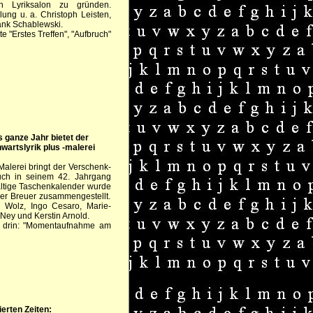
en Lyriksalon zu gründen.
ung u. a. Christoph Leisten,
ank Schablewski.
e "Erstes Treffen", "Aufbruch"
s ganze Jahr bietet der
artslyrik plus -malerei
alerei bringt der Verschenk-
uch in seinem 42. Jahrgang
haltige Taschenkalender wurde
r Breuer zusammengestellt.
in Wolz, Ingo Cesaro, Marie-
Ney und Kerstin Arnold.
e drin: "Momentaufnahme am
erten Zeiten: