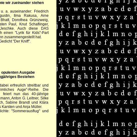
wie wir zueinander stehen
h u. a. auseinander: Friedrich
gustin, Ilma Rakusa, Arne
Bhatt, Dorothea Grünzweig,
ten Paul, Knut Schaflinger,
Jeschke. Auch diese DAS
einen "Lyrik für Kids"-Part
n zusammengestellt hat.
Gedicht "Der Kniff".
rs opulenten Ausgabe
zigjähriges Bestehen
dabei erfreulich streitbar und
eimliches Auge"-Reihe. Die
 feiert nun das 40-jährige
mann, Anton G. Leitner, Silke
h, Sabine Brandl und Klára
 Karsten und Anja Müller.
ichte: "Sommerausflug" und