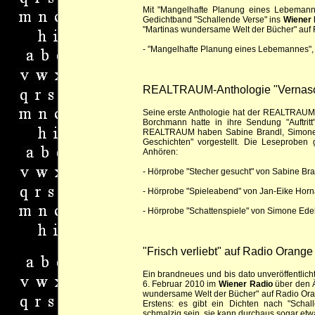
Mit "Mangelhafte Planung eines Lebemann
Gedichtband "Schallende Verse" ins
Wiener 
"Martinas wundersame Welt der Bücher" auf
-
"Mangelhafte Planung eines Lebemannes", 
REALTRAUM-Anthologie "Vernasch
Seine erste Anthologie hat der REALTRAUM
Borchmann hatte in ihre Sendung "Auftritt
REALTRAUM haben Sabine Brandl, Simone E
Geschichten" vorgestellt. Die Leseproben
Anhören:
-
Hörprobe "Stecher gesucht" von Sabine Bra
-
Hörprobe "Spieleabend" von Jan-Eike Horn
-
Hörprobe "Schattenspiele" von Simone Ede
"Frisch verliebt" auf Radio Orange
Ein brandneues und bis dato unveröffentlich
6. Februar 2010 im
Wiener Radio
über den Ä
wundersame Welt der Bücher" auf
Radio Ora
Erstens: es gibt ein Dichten nach "Scha
schmalzig sein, sie kann durchaus sogar et