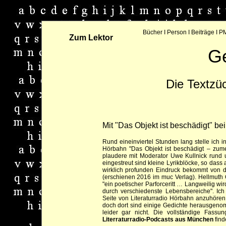
Bücher
I
Person
I
Beiträge
I
PM
Zum Lektor
G
Die Textzü
Mit "Das Objekt ist beschädigt" be
Rund eineinviertel Stunden lang stelle ich i
Hörbahn "Das Objekt ist beschädigt – zume
plaudere mit Moderator Uwe Kullnick rund
eingestreut sind kleine Lyrikblöcke, so das
wirklich profunden Eindruck bekommt von 
(erschienen 2016 im muc Verlag). Hellmuth O
"ein poetischer Parforceritt … Langweilig wi
durch verschiedenste Lebensbereiche". Ich
Seite von Literaturradio Hörbahn anzuhören,
doch dort sind einige Gedichte herausgenom
leider gar nicht. Die vollständige Fass
Literraturradio-Podcasts aus München
find