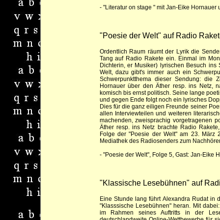
- "Literatur on stage " mit Jan-Eike Hornauer
"Poesie der Welt" auf Radio Rake
Ordentlich Raum räumt der Lyrik die Sende
Tang auf Radio Rakete ein. Einmal im Mon
Dichterin, er Musiker) lyrischen Besuch ins 
Welt, dazu gibt's immer auch ein Schwerpu
Schwerpunktthema dieser Sendung: die Ze
Hornauer über den Äther resp. ins Netz, na
komisch bis ernst politisch. Seine lange poet
und gegen Ende folgt noch ein lyrisches Dopp
Dies für die ganz eiligen Freunde seiner Poes
allen Interviewteilen und weiteren literar
machenden, zweisprachig vorgetragenen pol
Äther resp. ins Netz brachte Radio Raket
Folge der "Poesie der Welt" am 23. März 2
Mediathek des Radiosenders zum Nachhöre
-
"Poesie der Welt", Folge 5, Gast: Jan-Eike 
"Klassische Lesebühnen" auf Rad
Eine Stunde lang führt Alexandra Rudat in
"Klasssische Lesebühnen" heran. Mit dabei:
im Rahmen seines Auftritts in der Le
deutschlandweite Online-Wettbewerbe für si