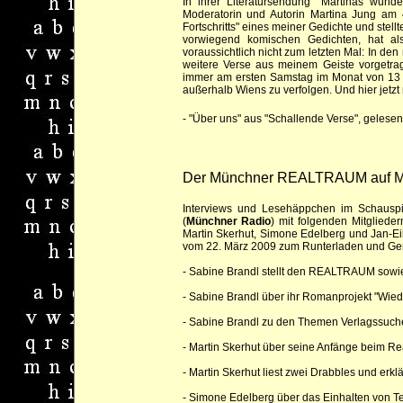
In ihrer Literatursendung "Martinas wun
Moderatorin und Autorin Martina Jung am 
Fortschritts" eines meiner Gedichte und stell
vorwiegend komischen
Gedichten, hat a
voraussichtlich nicht zum letzten Mal: In de
weitere Verse aus meinem Geiste vorgetra
immer am ersten Samstag im Monat von 13 
außerhalb Wiens zu verfolgen. Und hier jetz
-
"Über uns" aus "Schallende Verse", gelesen
Der Münchner REALTRAUM auf M
Interviews und Lesehäppchen im Schauspie
(
Münchner Radio
) mit folgenden Mitgliede
Martin Skerhut, Simone Edelberg und Jan-Eik
vom 22. März 2009 zum Runterladen und Ge
- Sabine Brandl stellt den REALTRAUM sowie 
- Sabine Brandl über ihr Romanprojekt "Wied
- Sabine Brandl zu den Themen Verlagssuche
- Martin Skerhut über seine Anfänge beim R
- Martin Skerhut liest zwei Drabbles und erkl
- Simone Edelberg über das Einhalten von 