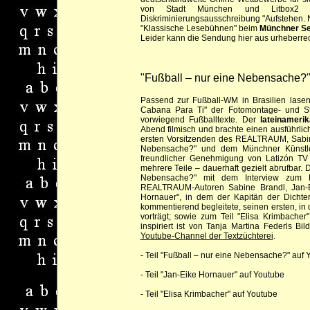
von Stadt München und Litbox2 
Diskriminierungsausschreibung "Aufstehen. N
"Klassische Lesebühnen" beim
Münchner S
Leider kann die Sendung hier aus urheberrech
"Fußball – nur eine Nebensache?
Passend zur Fußball-WM in Brasilien la
Cabana Para Ti" der Fotomontage- und Str
vorwiegend Fußballtexte. Der
lateinameri
Abend filmisch und brachte einen ausführlich
ersten Vorsitzenden des REALTRAUM, Sabin
Nebensache?" und dem Münchner Künstler
freundlicher Genehmigung von Latizón TV 
mehrere Teile – dauerhaft gezielt abrufbar. 
Nebensache?" mit dem Interview zum 
REALTRAUM-Autoren Sabine Brandl, Jan-E
Hornauer", in dem der Kapitän der Dichtere
kommentierend begleitete, seinen ersten, i
vorträgt; sowie zum Teil "Elisa Krimbacher"
inspiriert ist von Tanja Martina Federls Bil
Youtube-Channel der Textzüchterei
.
-
Teil "Fußball – nur eine Nebensache?" auf 
-
Teil "Jan-Eike Hornauer" auf Youtube
-
Teil "Elisa Krimbacher" auf Youtube