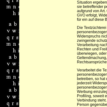
Situation ergeben
sie betreffender 
aufgrund von Art.
GVO erfolgt, Wide
für ein auf diese
Die Textzüchterei
personenbezogen
Widerspruchs nich
zwingende schutz
Verarbeitung nach
Rechten und Freih
überwiegen, oder 
Geltendmachung, 
Rechtsansprüche
Verarbeitet die T
personenbezogen
betreiben, so hat
jederzeit Widersp
personenbezogen
Werbung einzulege
Profiling, soweit 
Verbindung steht.
Person gegenüber