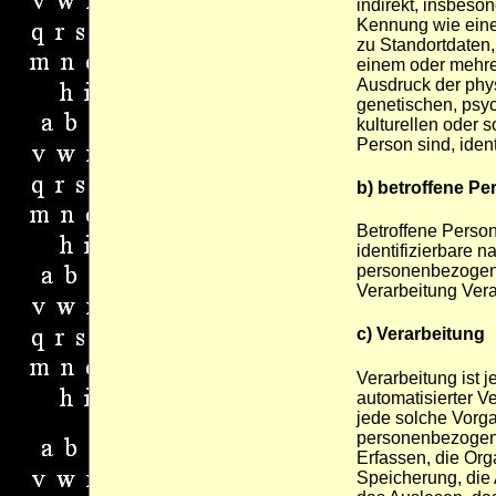
indirekt, insbeso
Kennung wie ein
zu Standortdaten,
einem oder mehre
Ausdruck der phy
genetischen, psyc
kulturellen oder s
Person sind, ident
b) betroffene Pe
Betroffene Person 
identifizierbare n
personenbezogene
Verarbeitung Vera
c) Verarbeitung
Verarbeitung ist j
automatisierter V
jede solche Vor
personenbezogen
Erfassen, die Org
Speicherung, die