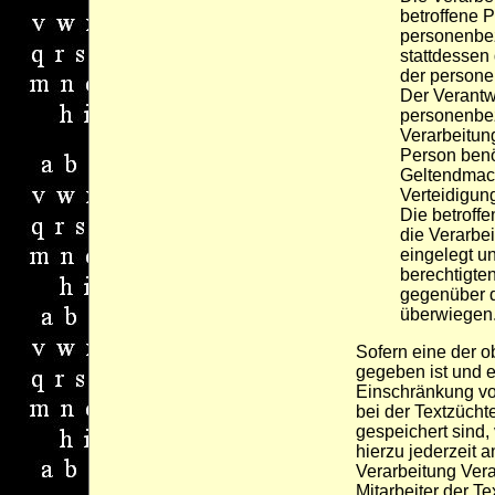
betroffene 
personenbe
stattdessen
der person
Der Verantwo
personenbez
Verarbeitung
Person benöt
Geltendmac
Verteidigun
Die betroff
die Verarbe
eingelegt un
berechtigte
gegenüber d
überwiegen
Sofern eine der 
gegeben ist und e
Einschränkung v
bei der Textzücht
gespeichert sind,
hierzu jederzeit a
Verarbeitung Ver
Mitarbeiter der T