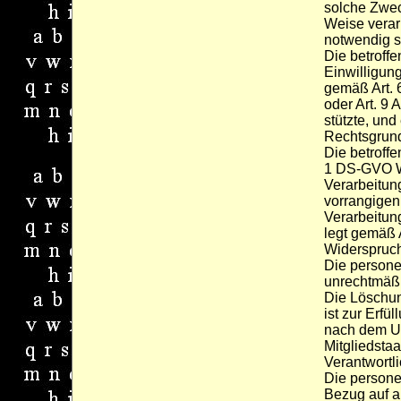
solche Zwec
Weise verarb
notwendig s
Die betroffe
Einwilligung
gemäß Art. 
oder Art. 9
stützte, und
Rechtsgrund
Die betroffe
1 DS-GVO W
Verarbeitung
vorrangigen
Verarbeitung
legt gemäß 
Widerspruch
Die person
unrechtmäßi
Die Löschu
ist zur Erfü
nach dem Un
Mitgliedstaa
Verantwortli
Die person
Bezug auf a