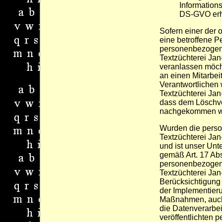
Informations
DS-GVO er
Sofern einer der 
eine betroffene 
personenbezogene
Textzüchterei Jan
veranlassen möcht
an einen Mitarbeit
Verantwortlichen 
Textzüchterei Jan
dass dem Löschve
nachgekommen w
Wurden die pers
Textzüchterei Jan
und ist unser Unt
gemäß Art. 17 Ab
personenbezogenen 
Textzüchterei Jan
Berücksichtigung
der Implementie
Maßnahmen, auch 
die Datenverarbei
veröffentlichten