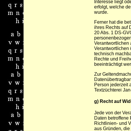
Interesse liegt od
erfolgt, welche d
wurde.
Ferner hat die be
ihres Rechts auf 
20 Abs. 1 DS-GVO
personenbezogene
Verantwortlichen
Verantwortlichen 
technisch machbar
Rechte und Freih
beeinträchtigt we
Zur Geltendmachu
Datenübertragbark
Person jederzeit a
Textzüchterei Ja
g) Recht auf Wi
Jede von der Ver
Daten betroffene
Richtlinien- und
aus Gründen, die 