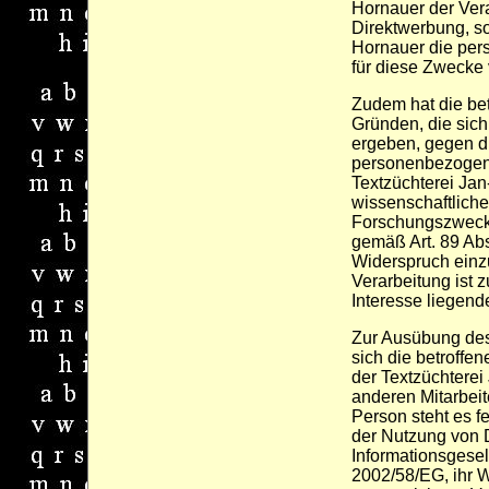
Hornauer der Ver
Direktwerbung, so
Hornauer die per
für diese Zwecke 
Zudem hat die bet
Gründen, die sich
ergeben, gegen di
personenbezogene
Textzüchterei Jan
wissenschaftliche
Forschungszwecke
gemäß Art. 89 Ab
Widerspruch einzu
Verarbeitung ist z
Interesse liegend
Zur Ausübung des
sich die betroffen
der Textzüchterei
anderen Mitarbeit
Person steht es f
der Nutzung von 
Informationsgesell
2002/58/EG, ihr W