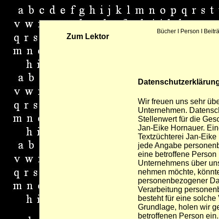
Bücher
I
Person
I
Beitr
Zum Lektor
Datenschutzerklärun
Wir freuen uns sehr übe
Unternehmen. Datensch
Stellenwert für die Ges
Jan-Eike Hornauer. Ein
Textzüchterei Jan-Eike
jede Angabe personenb
eine betroffene Person
Unternehmens über unse
nehmen möchte, könnte
personenbezogener Date
Verarbeitung personenb
besteht für eine solche
Grundlage, holen wir ge
betroffenen Person ein.