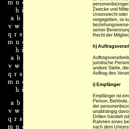
personenbezogene
Zwecke und Mittel
Unionsrecht oder 
vorgegeben, so ka
beziehungsweise 
seiner Benennun
Recht der Mitgli
h) Auftragsverar
Auftragsverarbeite
juristische Perso
andere Stelle, d
Auftrag des Verant
i) Empfänger
Empfänger ist eine
Person, Behörde, 
der personenbezo
unabhängig davon,
Dritten handelt od
Rahmen eines be
nach dem Unionsr