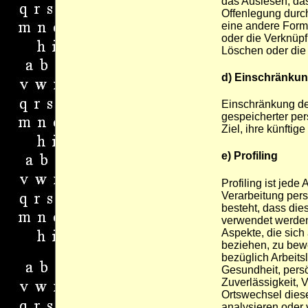
das Auslesen, da
Offenlegung durch
eine andere Form 
oder die Verknüpf
Löschen oder die
d) Einschränkun
Einschränkung der
gespeicherter pe
Ziel, ihre künfti
e) Profiling
Profiling ist jede 
Verarbeitung per
besteht, dass di
verwendet werden
Aspekte, die sich
beziehen, zu bew
bezüglich Arbeitsl
Gesundheit, persö
Zuverlässigkeit, V
Ortswechsel diese
analysieren oder