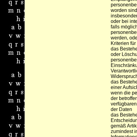
personenbe
worden sind
insbesonder
oder bei int
falls möglic
personenbe
werden, oder,
Kriterien fü
das Bestehe
oder Löschu
personenbe
Einschränku
Verantwortl
Widerspruch
das Bestehe
einer Aufsi
wenn die pe
der betroff
verfügbaren
der Daten
das Bestehe
Entscheidun
gemäß Arti
zumindest i
Informatione