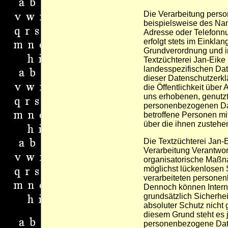
Die Verarbeitung pers
beispielsweise des Nam
Adresse oder Telefonnu
erfolgt stets im Einklan
Grundverordnung und in
Textzüchterei Jan-Eike
landesspezifischen Da
dieser Datenschutzerk
die Öffentlichkeit über
uns erhobenen, genutzt
personenbezogenen Dat
betroffene Personen mi
über die ihnen zustehe
Die Textzüchterei Jan-E
Verarbeitung Verantwor
organisatorische Maßn
möglichst lückenlosen S
verarbeiteten personen
Dennoch können Intern
grundsätzlich Sicherhe
absoluter Schutz nicht
diesem Grund steht es j
personenbezogene Date