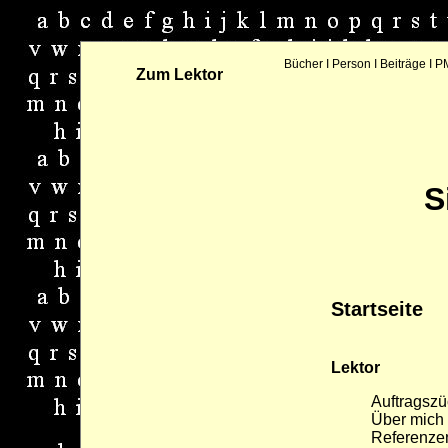
Bücher
I
Person
I
Beiträge
I
PM
Zum Lektor
S
Startseite
Lektor
Auftragszü
Über mich
Referenze