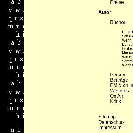
Preise
Autor
Bücher
Das Ob
Schall
Wenn 
Der sc
Grotes
Mortus
Winter
Somm
Wortb
Person
Beiträge
PM & onli
Weiteres
On Air
Kritik
Sitemap
Datenschutz
Impressum