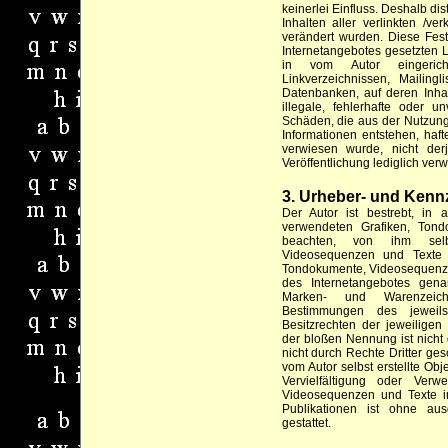
keinerlei Einfluss. Deshalb dis
Inhalten aller verlinkten /v
verändert wurden. Diese Fests
Internetangebotes gesetzten 
in vom Autor eingerichte
Linkverzeichnissen, Mailin
Datenbanken, auf deren Inhal
illegale, fehlerhafte oder u
Schäden, die aus der Nutzung
Informationen entstehen, haft
verwiesen wurde, nicht der
Veröffentlichung lediglich verw
3. Urheber- und Kenn
Der Autor ist bestrebt, in 
verwendeten Grafiken, Ton
beachten, von ihm selbs
Videosequenzen und Texte z
Tondokumente, Videosequenzen
des Internetangebotes gena
Marken- und Warenzeich
Bestimmungen des jeweils
Besitzrechten der jeweiligen
der bloßen Nennung ist nicht
nicht durch Rechte Dritter gesc
vom Autor selbst erstellte Obj
Vervielfältigung oder Verw
Videosequenzen und Texte i
Publikationen ist ohne aus
gestattet.